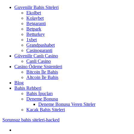
Skip
Guvenilir Bahis Siteleri
to
Ekolbet
content
Kolaybet
Betgaranti
Betpark
Betturkey
1xbet
Grandpashabet
Casinogaranti
Güvenilir Canlı Casino
Canli Casino
Casino Ödeme Sistemleri
Bitcoin İle Bahis
Altcoin İle Bahis
Blog
Bahis Rehberi
Bahis İpuçları
Deneme Bonusu
Deneme Bonusu Veren Siteler
Kacak Bahis Siteleri
Sorunsuz bahis siteleri-hacked
Toggle