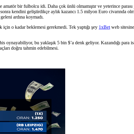
 amatör bir fulbolcu idi. Daha çok ünlü olmamıştır ve yeterince parası
üre sonra kendini geliştirdikçe aylık kazancı 1.5 milyon Euro civarında
n geleni ardına koymadı.
k için o kadar beklemesi gerekmedi. Tek yaptığı şey
1xBet
web sitesin
his oynayabiliyor, bu yaklaşık 5 bin $’a denk geliyor. Kazandığı para i
açları doğru tahmin edebilmesi.