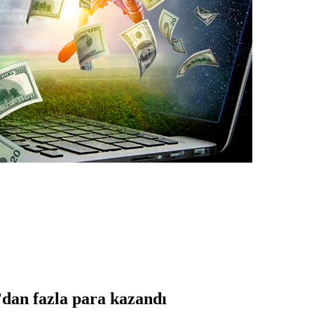
’dan fazla para kazandı