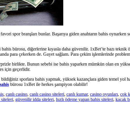
ü favori spor branşları bunlar. Başarıya giden anahtarın bahis oynarken
 bahis bürosu, diğerlerine kıyasla daha güvenilir. 1xBet’te bazı teknik 
amanda para çekerken de. Gayet sağlam. Para çekim işlemlerinde probl
prizle birlikte. Bunun sebebi ise bahis yaparken mümkün olan en yüks
 için geçerlidir.
ve bildiğiniz sporlara bahis yapmak, yüksek kazançlara giden temel yol
bahis
bürosu 1xBet ile herkes şampiyon olabilir!
is
,
canlı casino
,
canlı casino siteleri
,
canlı kumar
,
casino oyunları
,
çok k
siteleri
,
güvenilir idda siteleri
,
hızlı ödeme yapan bahis siteleri
,
kaçak b