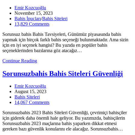
Post
Emir Kozcuoğlu
author:
Post
November 15, 2023
published:
Post
Bahis İpuçları
/
Bahis Siteleri
category:
Post
13,829 Comments
comments:
Sorunsuz bahis Bahis Tavsiyeleri, Günümüz piyasasında bahis
yapmak için birçok farklı bahis seçeneği bulunmaktadır. Ama sizin
için en iyi seçenek hangisi? Bu yazıda en popüler bahis
seçeneklerinden bazılarına göz atacağız…
Bahis
Continue Reading
İpuçları:
Kazanma
Sorunsuzbahis Bahis Siteleri Güvenliği
Stratejileri
ve
Post
Emir Kozcuoğlu
Profesyonel
author:
Post
August 15, 2023
Bahis
published:
Post
Bahis Siteleri
Tüyoları
category:
Post
14,067 Comments
comments:
Sorunsuzbahis 2023 Bahis Siteleri Güvenliği, çevrimiçi bahisçiler
için giderek daha önemli hale geliyor. Bu yazımızda, bahisçilerin
Sorunsuzbahis 2023 maçlarına bahis yaparken dikkat etmesi
gereken bazı güvenlik konularını ele alacağız. Sorunsuzbahis…