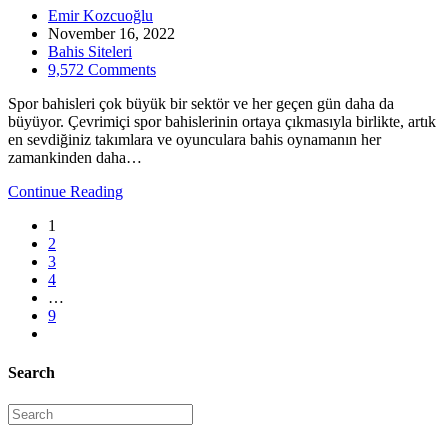
Post
Emir Kozcuoğlu
author:
Post
November 16, 2022
published:
Post
Bahis Siteleri
category:
Post
9,572 Comments
comments:
Spor bahisleri çok büyük bir sektör ve her geçen gün daha da
büyüyor. Çevrimiçi spor bahislerinin ortaya çıkmasıyla birlikte, artık
en sevdiğiniz takımlara ve oyunculara bahis oynamanın her
zamankinden daha…
Yeni
Continue Reading
Bahis
1
Sitesi
2
Sorunsuzbahis
3
4
…
9
Go
to
the
Search
next
page