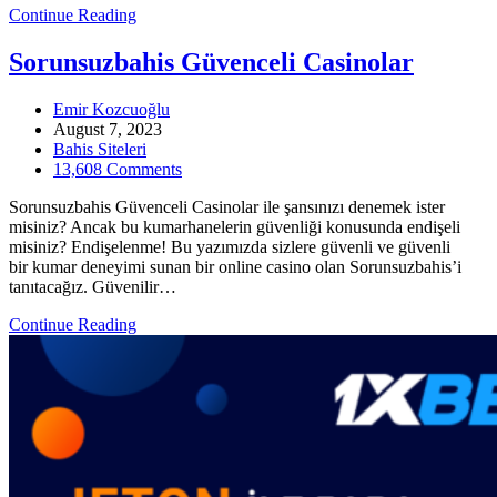
Sorunsuzbahis
Continue Reading
Bahis
Siteleri
Sorunsuzbahis Güvenceli Casinolar
Güvenliği
Post
Emir Kozcuoğlu
author:
Post
August 7, 2023
published:
Post
Bahis Siteleri
category:
Post
13,608 Comments
comments:
Sorunsuzbahis Güvenceli Casinolar ile şansınızı denemek ister
misiniz? Ancak bu kumarhanelerin güvenliği konusunda endişeli
misiniz? Endişelenme! Bu yazımızda sizlere güvenli ve güvenli
bir kumar deneyimi sunan bir online casino olan Sorunsuzbahis’i
tanıtacağız. Güvenilir…
Sorunsuzbahis
Continue Reading
Güvenceli
Casinolar