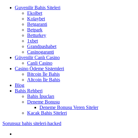
Skip
Guvenilir Bahis Siteleri
to
Ekolbet
content
Kolaybet
Betgaranti
Betpark
Betturkey
1xbet
Grandpashabet
Casinogaranti
Güvenilir Canlı Casino
Canli Casino
Casino Ödeme Sistemleri
Bitcoin İle Bahis
Altcoin İle Bahis
Blog
Bahis Rehberi
Bahis İpuçları
Deneme Bonusu
Deneme Bonusu Veren Siteler
Kacak Bahis Siteleri
Sorunsuz bahis siteleri-hacked
Toggle