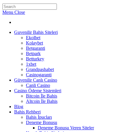
website
search
Menu
Close
Toggle
website
Guvenilir Bahis Siteleri
search
Ekolbet
Kolaybet
Betgaranti
Betpark
Betturkey
1xbet
Grandpashabet
Casinogaranti
Güvenilir Canlı Casino
Canli Casino
Casino Ödeme Sistemleri
Bitcoin İle Bahis
Altcoin İle Bahis
Blog
Bahis Rehberi
Bahis İpuçları
Deneme Bonusu
Deneme Bonusu Veren Siteler