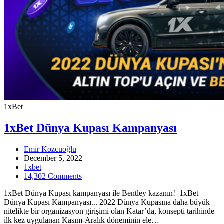
1xBet
1xBet Dünya Kupası Kampanyası
Post
Emir Kozcuoğlu
author:
Post
December 5, 2022
published:
Post
1xbet
category:
Post
14,302 Comments
comments:
1xBet Dünya Kupası kampanyası ile Bentley kazanın! 1xBet
Dünya Kupası Kampanyası... 2022 Dünya Kupasına daha büyük
nitelikte bir organizasyon girişimi olan Katar’da, konsepti tarihinde
ilk kez uygulanan Kasım-Aralık döneminin ele…