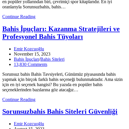
en popüler yollarından biri, çevrimiçi spor kitaplarıdır. En iyi
oranlarıyla Sorunsuzbahis, bahis…
En
Continue Reading
İyi
Oranlarıyla
Bahis İpuçları: Kazanma Stratejileri ve
Sorunsuzbahis
Profesyonel Bahis Tüyoları
Post
Emir Kozcuoğlu
author:
Post
November 15, 2023
published:
Post
Bahis İpuçları
/
Bahis Siteleri
category:
Post
13,830 Comments
comments:
Sorunsuz bahis Bahis Tavsiyeleri, Günümüz piyasasında bahis
yapmak için birçok farklı bahis seçeneği bulunmaktadır. Ama sizin
için en iyi seçenek hangisi? Bu yazıda en popüler bahis
seçeneklerinden bazılarına göz atacağız…
Bahis
Continue Reading
İpuçları:
Kazanma
Sorunsuzbahis Bahis Siteleri Güvenliği
Stratejileri
ve
Post
Emir Kozcuoğlu
Profesyonel
author:
Post
August 15, 2023