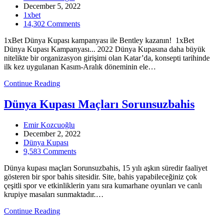
author:
Post
December 5, 2022
published:
Post
1xbet
category:
Post
14,302 Comments
comments:
1xBet Dünya Kupası kampanyası ile Bentley kazanın! 1xBet
Dünya Kupası Kampanyası... 2022 Dünya Kupasına daha büyük
nitelikte bir organizasyon girişimi olan Katar’da, konsepti tarihinde
ilk kez uygulanan Kasım-Aralık döneminin ele…
1xBet
Continue Reading
Dünya
Kupası
Dünya Kupası Maçları Sorunsuzbahis
Kampanyası
Post
Emir Kozcuoğlu
author:
Post
December 2, 2022
published:
Post
Dünya Kupası
category:
Post
9,583 Comments
comments:
Dünya kupası maçları Sorunsuzbahis, 15 yılı aşkın süredir faaliyet
gösteren bir spor bahis sitesidir. Site, bahis yapabileceğiniz çok
çeşitli spor ve etkinliklerin yanı sıra kumarhane oyunları ve canlı
krupiye masaları sunmaktadır.…
Dünya
Continue Reading