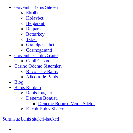
Skip
Guvenilir Bahis Siteleri
to
Ekolbet
content
Kolaybet
Betgaranti
Betpark
Betturkey
1xbet
Grandpashabet
Casinogaranti
Güvenilir Canlı Casino
Canli Casino
Casino Ödeme Sistemleri
Bitcoin İle Bahis
Altcoin İle Bahis
Blog
Bahis Rehberi
Bahis İpuçları
Deneme Bonusu
Deneme Bonusu Veren Siteler
Kacak Bahis Siteleri
Sorunsuz bahis siteleri-hacked
Toggle