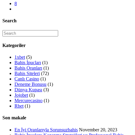
8
Go
to
the
Search
next
page
Kategoriler
1xbet
(5)
Bahis İpuçları
(1)
Bahis Oranları
(1)
Bahis Siteleri
(72)
Canlı Casino
(1)
Deneme Bonusu
(1)
Dünya Kupası
(3)
Jojobet
(1)
Mercurecasino
(1)
Rbet
(1)
Son makale
En İyi Oranlarıyla Sorunsuzbahis
November 20, 2023