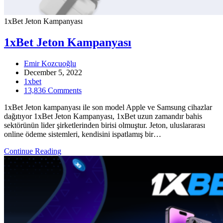
1xBet Jeton Kampanyası
1xBet Jeton Kampanyası
Post
Emir Kozcuoğlu
author:
Post
December 5, 2022
published:
Post
1xbet
category:
Post
13,836 Comments
comments:
1xBet Jeton kampanyası ile son model Apple ve Samsung cihazlar
dağıtıyor 1xBet Jeton Kampanyası, 1xBet uzun zamandır bahis
sektörünün lider şirketlerinden birisi olmuştur. Jeton, uluslararası
online ödeme sistemleri, kendisini ispatlamış bir…
1xBet
Continue Reading
Jeton
Kampanyası