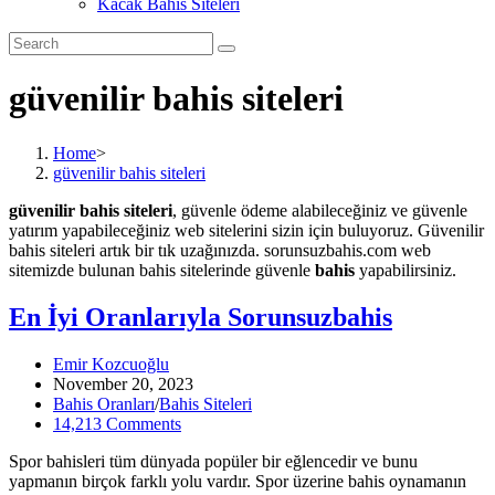
Kacak Bahis Siteleri
güvenilir bahis siteleri
Home
>
güvenilir bahis siteleri
güvenilir bahis siteleri
, güvenle ödeme alabileceğiniz ve güvenle
yatırım yapabileceğiniz web sitelerini sizin için buluyoruz. Güvenilir
bahis siteleri artık bir tık uzağınızda. sorunsuzbahis.com web
sitemizde bulunan bahis sitelerinde güvenle
bahis
yapabilirsiniz.
En İyi Oranlarıyla Sorunsuzbahis
Post
Emir Kozcuoğlu
author:
Post
November 20, 2023
published:
Post
Bahis Oranları
/
Bahis Siteleri
category:
Post
14,213 Comments
comments:
Spor bahisleri tüm dünyada popüler bir eğlencedir ve bunu
yapmanın birçok farklı yolu vardır. Spor üzerine bahis oynamanın