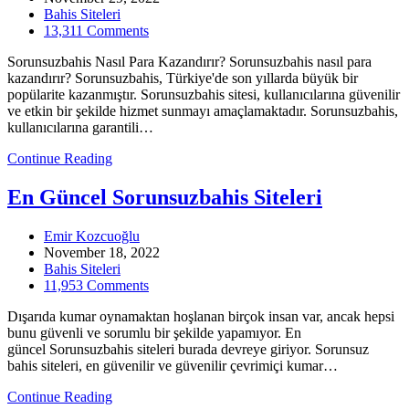
published:
Post
Bahis Siteleri
category:
Post
13,311 Comments
comments:
Sorunsuzbahis Nasıl Para Kazandırır? Sorunsuzbahis nasıl para
kazandırır? Sorunsuzbahis, Türkiye'de son yıllarda büyük bir
popülarite kazanmıştır. Sorunsuzbahis sitesi, kullanıcılarına güvenilir
ve etkin bir şekilde hizmet sunmayı amaçlamaktadır. Sorunsuzbahis,
kullanıcılarına garantili…
Sorunsuzbahis
Continue Reading
Nasıl
Para
En Güncel Sorunsuzbahis Siteleri
Kazandırır?
Post
Emir Kozcuoğlu
author:
Post
November 18, 2022
published:
Post
Bahis Siteleri
category:
Post
11,953 Comments
comments:
Dışarıda kumar oynamaktan hoşlanan birçok insan var, ancak hepsi
bunu güvenli ve sorumlu bir şekilde yapamıyor. En
güncel Sorunsuzbahis siteleri burada devreye giriyor. Sorunsuz
bahis siteleri, en güvenilir ve güvenilir çevrimiçi kumar…
En
Continue Reading