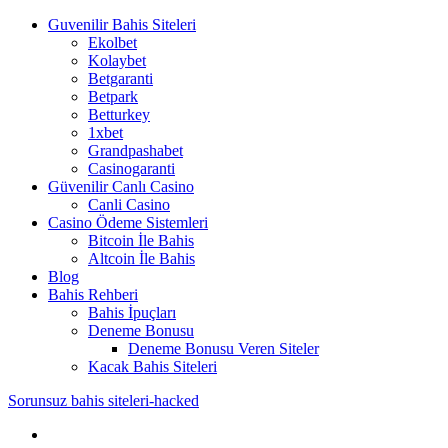
Skip
Guvenilir Bahis Siteleri
to
Ekolbet
content
Kolaybet
Betgaranti
Betpark
Betturkey
1xbet
Grandpashabet
Casinogaranti
Güvenilir Canlı Casino
Canli Casino
Casino Ödeme Sistemleri
Bitcoin İle Bahis
Altcoin İle Bahis
Blog
Bahis Rehberi
Bahis İpuçları
Deneme Bonusu
Deneme Bonusu Veren Siteler
Kacak Bahis Siteleri
Sorunsuz bahis siteleri-hacked
Toggle