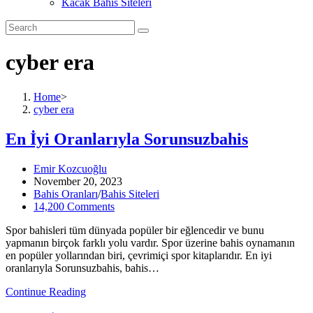
Kacak Bahis Siteleri
cyber era
Home
>
cyber era
En İyi Oranlarıyla Sorunsuzbahis
Post
Emir Kozcuoğlu
author:
Post
November 20, 2023
published:
Post
Bahis Oranları
/
Bahis Siteleri
category:
Post
14,200 Comments
comments:
Spor bahisleri tüm dünyada popüler bir eğlencedir ve bunu
yapmanın birçok farklı yolu vardır. Spor üzerine bahis oynamanın
en popüler yollarından biri, çevrimiçi spor kitaplarıdır. En iyi
oranlarıyla Sorunsuzbahis, bahis…
En
Continue Reading
İyi