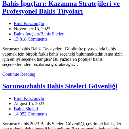
Oranlarıyla
Bahis İpuçları: Kazanma Stratejileri ve
Sorunsuzbahis
Profesyonel Bahis Tüyoları
Post
Emir Kozcuoğlu
author:
Post
November 15, 2023
published:
Post
Bahis İpuçları
/
Bahis Siteleri
category:
Post
13,818 Comments
comments:
Sorunsuz bahis Bahis Tavsiyeleri, Günümüz piyasasında bahis
yapmak için birçok farklı bahis seçeneği bulunmaktadır. Ama sizin
için en iyi seçenek hangisi? Bu yazıda en popüler bahis
seçeneklerinden bazılarına göz atacağız…
Bahis
Continue Reading
İpuçları:
Kazanma
Sorunsuzbahis Bahis Siteleri Güvenliği
Stratejileri
ve
Post
Emir Kozcuoğlu
Profesyonel
author:
Post
August 15, 2023
Bahis
published:
Post
Bahis Siteleri
Tüyoları
category:
Post
14,052 Comments
comments:
Sorunsuzbahis 2023 Bahis Siteleri Güvenliği, çevrimiçi bahisçiler
için giderek daha önemli hale geliyor. Bu yazımızda, bahisçilerin