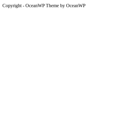
Copyright - OceanWP Theme by OceanWP