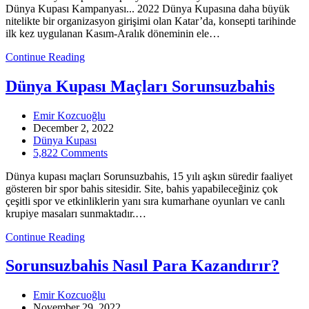
Dünya Kupası Kampanyası... 2022 Dünya Kupasına daha büyük
nitelikte bir organizasyon girişimi olan Katar’da, konsepti tarihinde
ilk kez uygulanan Kasım-Aralık döneminin ele…
1xBet
Continue Reading
Dünya
Kupası
Dünya Kupası Maçları Sorunsuzbahis
Kampanyası
Post
Emir Kozcuoğlu
author:
Post
December 2, 2022
published:
Post
Dünya Kupası
category:
Post
5,822 Comments
comments:
Dünya kupası maçları Sorunsuzbahis, 15 yılı aşkın süredir faaliyet
gösteren bir spor bahis sitesidir. Site, bahis yapabileceğiniz çok
çeşitli spor ve etkinliklerin yanı sıra kumarhane oyunları ve canlı
krupiye masaları sunmaktadır.…
Dünya
Continue Reading
Kupası
Maçları
Sorunsuzbahis Nasıl Para Kazandırır?
Sorunsuzbahis
Post
Emir Kozcuoğlu
author:
Post
November 29, 2022