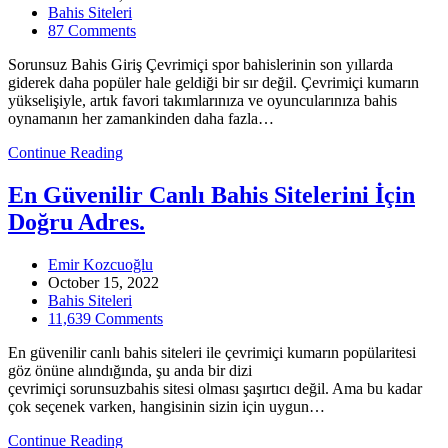
published:
Post
Bahis Siteleri
category:
Post
87 Comments
comments:
Sorunsuz Bahis Giriş Çevrimiçi spor bahislerinin son yıllarda
giderek daha popüler hale geldiği bir sır değil. Çevrimiçi kumarın
yükselişiyle, artık favori takımlarınıza ve oyuncularınıza bahis
oynamanın her zamankinden daha fazla…
Sorunsuz
Continue Reading
Bahis
Giriş
En Güvenilir Canlı Bahis Sitelerini İçin
Doğru Adres.
Post
Emir Kozcuoğlu
author:
Post
October 15, 2022
published:
Post
Bahis Siteleri
category:
Post
11,639 Comments
comments:
En güvenilir canlı bahis siteleri ile çevrimiçi kumarın popülaritesi
göz önüne alındığında, şu anda bir dizi
çevrimiçi sorunsuzbahis sitesi olması şaşırtıcı değil. Ama bu kadar
çok seçenek varken, hangisinin sizin için uygun…
En
Continue Reading