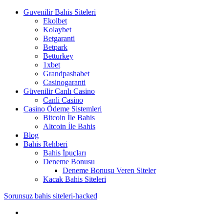
Skip
Guvenilir Bahis Siteleri
to
Ekolbet
content
Kolaybet
Betgaranti
Betpark
Betturkey
1xbet
Grandpashabet
Casinogaranti
Güvenilir Canlı Casino
Canli Casino
Casino Ödeme Sistemleri
Bitcoin İle Bahis
Altcoin İle Bahis
Blog
Bahis Rehberi
Bahis İpuçları
Deneme Bonusu
Deneme Bonusu Veren Siteler
Kacak Bahis Siteleri
Sorunsuz bahis siteleri-hacked
Toggle