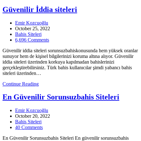
Spor
Bahisleri
Güvenilir İddia siteleri
Sitesi
Post
Emir Kozcuoğlu
author:
Post
October 25, 2022
published:
Post
Bahis Siteleri
category:
Post
6,696 Comments
comments:
Güvenilir iddia siteleri sorunsuzbahiskonusunda hem yüksek oranlar
sunuyor hem de kişisel bilgilerinizi koruma altına alıyor. Güvenilir
iddia siteleri üzerinden korkuya kapılmadan bahislerinizi
gerçekleştirebilirsiniz. Türk bahis kullanıcılar şimdi yabancı bahis
siteleri üzerinden…
Güvenilir
Continue Reading
İddia
siteleri
En Güvenilir Sorunsuzbahis Siteleri
Post
Emir Kozcuoğlu
author:
Post
October 20, 2022
published:
Post
Bahis Siteleri
category:
Post
40 Comments
comments:
En Güvenilir Sorunsuzbahis Siteleri En güvenilir sorunsuzbahis