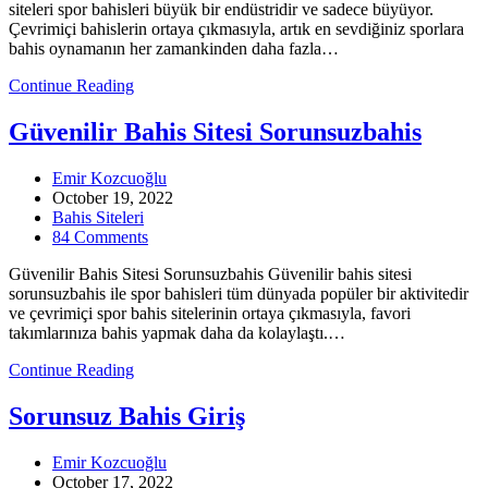
siteleri spor bahisleri büyük bir endüstridir ve sadece büyüyor.
Çevrimiçi bahislerin ortaya çıkmasıyla, artık en sevdiğiniz sporlara
bahis oynamanın her zamankinden daha fazla…
En
Continue Reading
Güvenilir
Sorunsuzbahis
Güvenilir Bahis Sitesi Sorunsuzbahis
Siteleri
Post
Emir Kozcuoğlu
author:
Post
October 19, 2022
published:
Post
Bahis Siteleri
category:
Post
84 Comments
comments:
Güvenilir Bahis Sitesi Sorunsuzbahis Güvenilir bahis sitesi
sorunsuzbahis ile spor bahisleri tüm dünyada popüler bir aktivitedir
ve çevrimiçi spor bahis sitelerinin ortaya çıkmasıyla, favori
takımlarınıza bahis yapmak daha da kolaylaştı.…
Güvenilir
Continue Reading
Bahis
Sitesi
Sorunsuz Bahis Giriş
Sorunsuzbahis
Post
Emir Kozcuoğlu
author:
Post
October 17, 2022