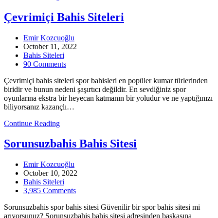
Güvenilir
Canlı
Çevrimiçi Bahis Siteleri
Bahis
Sitelerini
Post
Emir Kozcuoğlu
İçin
author:
Post
October 11, 2022
Doğru
published:
Post
Bahis Siteleri
Adres.
category:
Post
90 Comments
comments:
Çevrimiçi bahis siteleri spor bahisleri en popüler kumar türlerinden
biridir ve bunun nedeni şaşırtıcı değildir. En sevdiğiniz spor
oyunlarına ekstra bir heyecan katmanın bir yoludur ve ne yaptığınızı
biliyorsanız kazançlı…
Çevrimiçi
Continue Reading
Bahis
Siteleri
Sorunsuzbahis Bahis Sitesi
Post
Emir Kozcuoğlu
author:
Post
October 10, 2022
published:
Post
Bahis Siteleri
category:
Post
3,985 Comments
comments:
Sorunsuzbahis spor bahis sitesi Güvenilir bir spor bahis sitesi mi
arıyorsunuz? Sorunsuzbahis bahis sitesi adresinden başkasına