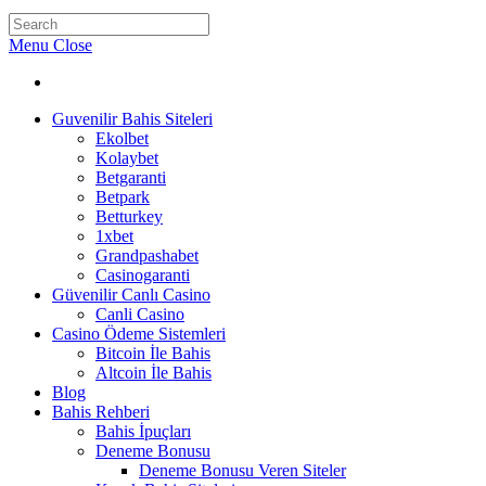
website
search
Menu
Close
Toggle
website
Guvenilir Bahis Siteleri
search
Ekolbet
Kolaybet
Betgaranti
Betpark
Betturkey
1xbet
Grandpashabet
Casinogaranti
Güvenilir Canlı Casino
Canli Casino
Casino Ödeme Sistemleri
Bitcoin İle Bahis
Altcoin İle Bahis
Blog
Bahis Rehberi
Bahis İpuçları
Deneme Bonusu
Deneme Bonusu Veren Siteler