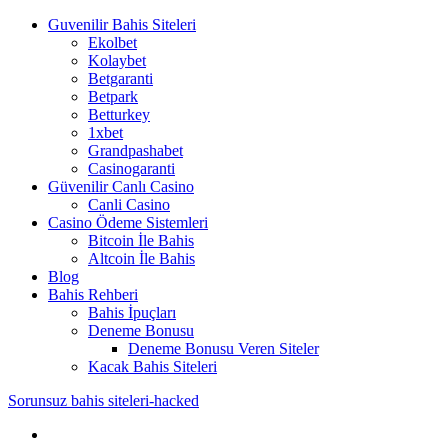
Skip
Guvenilir Bahis Siteleri
to
Ekolbet
content
Kolaybet
Betgaranti
Betpark
Betturkey
1xbet
Grandpashabet
Casinogaranti
Güvenilir Canlı Casino
Canli Casino
Casino Ödeme Sistemleri
Bitcoin İle Bahis
Altcoin İle Bahis
Blog
Bahis Rehberi
Bahis İpuçları
Deneme Bonusu
Deneme Bonusu Veren Siteler
Kacak Bahis Siteleri
Sorunsuz bahis siteleri-hacked
Toggle