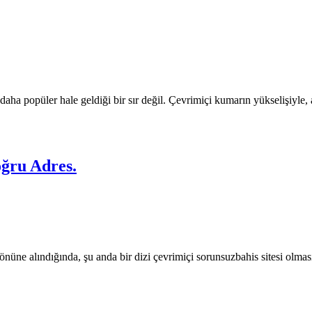
daha popüler hale geldiği bir sır değil. Çevrimiçi kumarın yükselişiyle,
oğru Adres.
z önüne alındığında, şu anda bir dizi çevrimiçi sorunsuzbahis sitesi olma