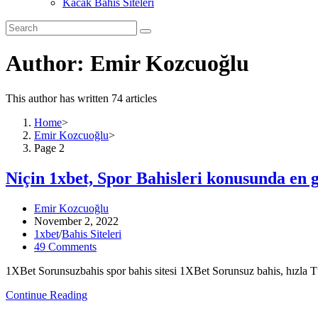
Kacak Bahis Siteleri
Author:
Emir Kozcuoğlu
This author has written 74 articles
Home
>
Emir Kozcuoğlu
>
Page 2
Niçin 1xbet, Spor Bahisleri konusunda en g
Post
Emir Kozcuoğlu
author:
Post
November 2, 2022
published:
Post
1xbet
/
Bahis Siteleri
category:
Post
49 Comments
comments:
1XBet Sorunsuzbahis spor bahis sitesi 1XBet Sorunsuz bahis, hızla Türk
Niçin
Continue Reading
1xbet,