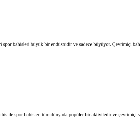
i spor bahisleri büyük bir endüstridir ve sadece büyüyor. Çevrimiçi bah
is ile spor bahisleri tüm dünyada popüler bir aktivitedir ve çevrimiçi sp