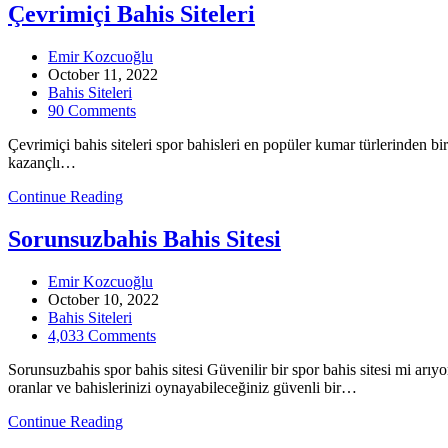
Canlı
Çevrimiçi Bahis Siteleri
Bahis
Sitelerini
Post
Emir Kozcuoğlu
İçin
author:
Post
October 11, 2022
Doğru
published:
Post
Bahis Siteleri
Adres.
category:
Post
90 Comments
comments:
Çevrimiçi bahis siteleri spor bahisleri en popüler kumar türlerinden bi
kazançlı…
Çevrimiçi
Continue Reading
Bahis
Siteleri
Sorunsuzbahis Bahis Sitesi
Post
Emir Kozcuoğlu
author:
Post
October 10, 2022
published:
Post
Bahis Siteleri
category:
Post
4,033 Comments
comments:
Sorunsuzbahis spor bahis sitesi Güvenilir bir spor bahis sitesi mi arı
oranlar ve bahislerinizi oynayabileceğiniz güvenli bir…
Sorunsuzbahis
Continue Reading
Bahis