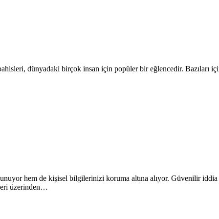
bahisleri, dünyadaki birçok insan için popüler bir eğlencedir. Bazıları iç
uyor hem de kişisel bilgilerinizi koruma altına alıyor. Güvenilir iddia
teleri üzerinden…