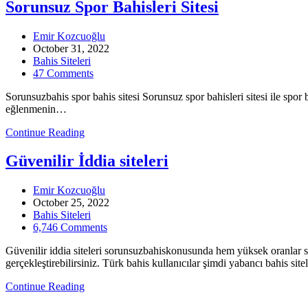
Spor
Sorunsuz Spor Bahisleri Sitesi
Bahisleri
konusunda
Post
Emir Kozcuoğlu
en
author:
Post
October 31, 2022
güvenilir
published:
Post
Bahis Siteleri
site
category:
Post
47 Comments
olarak
comments:
öne
Sorunsuzbahis spor bahis sitesi Sorunsuz spor bahisleri sitesi ile spor 
çıkıyor?
eğlenmenin…
Sorunsuz
Continue Reading
Spor
Bahisleri
Güvenilir İddia siteleri
Sitesi
Post
Emir Kozcuoğlu
author:
Post
October 25, 2022
published:
Post
Bahis Siteleri
category:
Post
6,746 Comments
comments:
Güvenilir iddia siteleri sorunsuzbahiskonusunda hem yüksek oranlar sun
gerçekleştirebilirsiniz. Türk bahis kullanıcılar şimdi yabancı bahis si
Güvenilir
Continue Reading
İddia