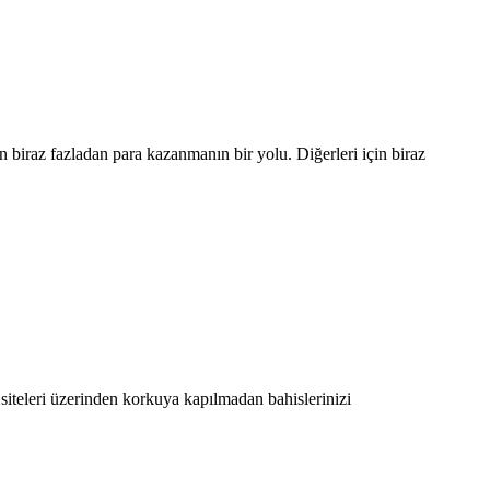
in biraz fazladan para kazanmanın bir yolu. Diğerleri için biraz
 siteleri üzerinden korkuya kapılmadan bahislerinizi