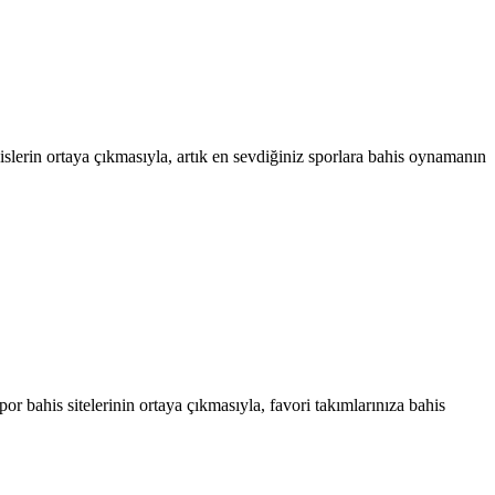
islerin ortaya çıkmasıyla, artık en sevdiğiniz sporlara bahis oynamanın
or bahis sitelerinin ortaya çıkmasıyla, favori takımlarınıza bahis